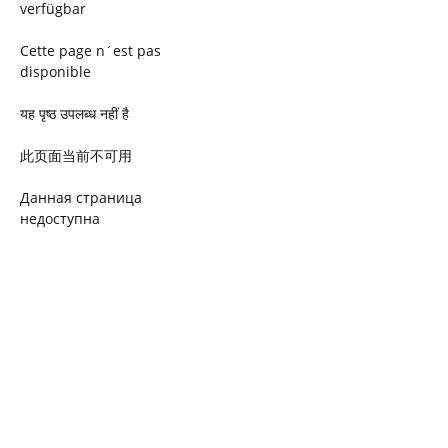
verfügbar
Cette page n´est pas
disponible
यह पृष्ठ उपलब्ध नहीं है
此页面当前不可用
Данная страница
недоступна
Ta strona jest niedostępna
Trang này không có
Esta página não está
disponível
このページは現在利用できま
せん