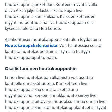
huutokaupan ajankohdan. Kohteen myyntisivulla
oleva Aikaa jäljellä-laskuri kertoo ajan live-
huutokaupan alkamisaikaan. Kaikkien kohteiden
myynti huipentuu aina live-huutokauppaan ellei
kyseessä ole Osta Heti-kohde.
Ajankohtaisen huutokauppa-aikataulun löydät aina
Huutokauppakalenterista
. Voit halutessasi selata
kohteita huutokaupoittain siirtymällä tiettyyn
huutokauppatapahtumaan.
Osallistuminen huutokauppoihin
Ennen live-huutokaupan alkamista voit asettaa
kohteelle ennakkohuutoja. Kun kohteen live-
huutokauppa alkaa ennalta asetettuna
myyntipäivänä, korkein ennakkohuuto siirtyy live-
huutokaupan aloittavaksi huudoksi. Tuntia ennen live-
huutokaupan alkamista huutokauppakohteet siirtyvät