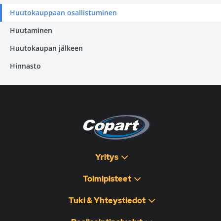
Huutokauppaan osallistuminen
Huutaminen
Huutokaupan jälkeen
Hinnasto
Yritys
Toimipisteet
Tuki & Yhteystiedot