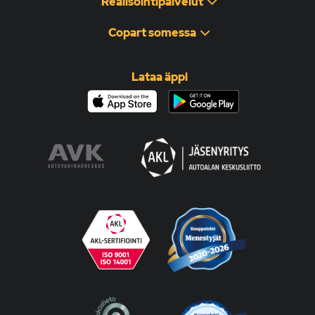
Realisointipalvelut
Copart somessa
Lataa äppi