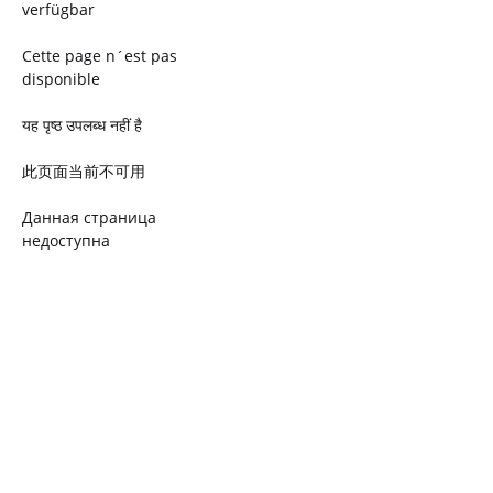
verfügbar
Cette page n´est pas
disponible
यह पृष्ठ उपलब्ध नहीं है
此页面当前不可用
Данная страница
недоступна
Ta strona jest niedostępna
Trang này không có
Esta página não está
disponível
このページは現在利用できま
せん