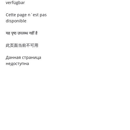
verfügbar
Cette page n´est pas
disponible
यह पृष्ठ उपलब्ध नहीं है
此页面当前不可用
Данная страница
недоступна
Ta strona jest niedostępna
Trang này không có
Esta página não está
disponível
このページは現在利用できま
せん