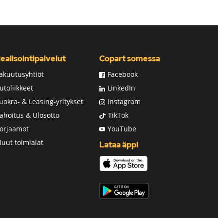
ealisointipalvelut
Copart somessa
akuutusyhtiöt
Facebook
utoliikkeet
LinkedIn
uokra- & Leasing-yritykset
Instagram
ahoitus & Ulosotto
TikTok
orjaamot
YouTube
uut toimialat
Lataa äppi