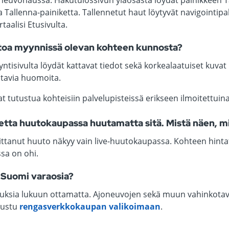
neuvohaussa. Hakutulossivun yläosasta löydät painikkeen Tal
Tallenna-painiketta. Tallennetut haut löytyvät navigointipa
aalisi Etusivulta.
etoa myynnissä olevan kohteen kunnosta?
tisivulta löydät kattavat tiedot sekä korkealaatuiset kuvat 
tavia huomoita.
at tutustua kohteisiin palvelupisteissä erikseen ilmoitettuin
tta huutokaupassa huutamatta sitä. Mistä näen, mi
tanut huuto näkyy vain live-huutokaupassa. Kohteen hintati
sa on ohi.
Suomi varaosia?
auksia lukuun ottamatta. Ajoneuvojen sekä muun vahinkotav
tustu
rengasverkkokaupan valikoimaan
.