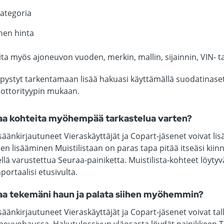
ategoria
nen hinta
ita myös ajoneuvon vuoden, merkin, mallin, sijainnin, VIN- 
 pystyt tarkentamaan lisää hakuasi käyttämällä suodatinaset
oottorityypin mukaan.
taa kohteita myöhempää tarkastelua varten?
äänkirjautuneet Vieraskäyttäjät ja Copart-jäsenet voivat lisät
en lisääminen Muistilistaan on paras tapa pitää itseäsi kiinno
lä varustettua Seuraa-painiketta. Muistilista-kohteet löytyv
portaalisi etusivulta.
taa tekemäni haun ja palata siihen myöhemmin?
säänkirjautuneet Vieraskäyttäjät ja Copart-jäsenet voivat t