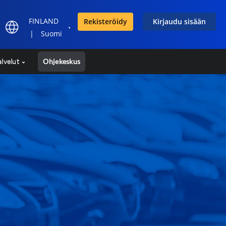
FINLAND
Rekisteröidy
Kirjaudu sisään
|
Suomi
alvelut
Ohjekeskus