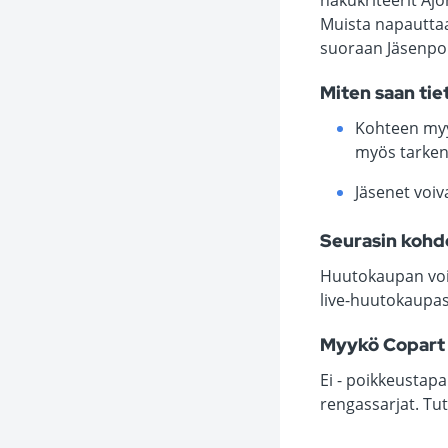
hakukriteerit Ajo
Muista napauttaa 
suoraan Jäsenport
Miten saan ti
Kohteen myyn
myös tarken
Jäsenet voiv
Seurasin kohde
Huutokaupan voit
live-huutokaupas
Myykö Copart 
Ei - poikkeustap
rengassarjat. Tu