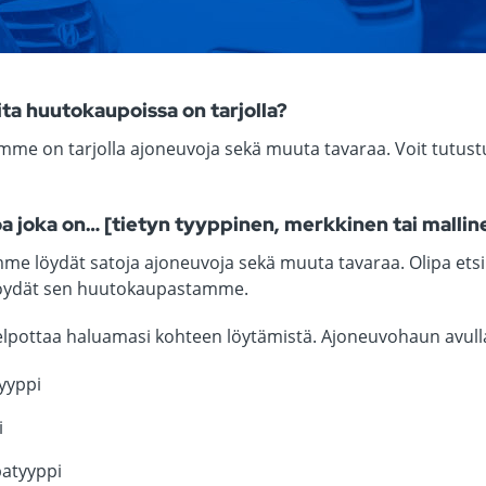
eita huutokaupoissa on tarjolla?
me on tarjolla ajoneuvoja sekä muuta tavaraa. Voit tutus
a joka on… [tietyn tyyppinen, merkkinen tai malline
 löydät satoja ajoneuvoja sekä muuta tavaraa. Olipa etsinn
öydät sen huutokaupastamme.
pottaa haluamasi kohteen löytämistä. Ajoneuvohaun avulla 
yyppi
i
atyyppi