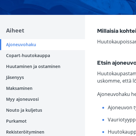
Aiheet
Millaisia koht
Huutokaupoissam
Ajoneuvohaku
Copart-huutokauppa
Etsin ajoneuvo
Huutaminen ja ostaminen
Huutokaupastamme
Jäsenyys
uskomme, että l
Maksaminen
Ajoneuvohaku hel
Myy ajoneuvosi
Ajoneuvon t
Nouto ja kuljetus
Vauriotyypp
Purkamot
Huutokaupp
Rekisteröityminen