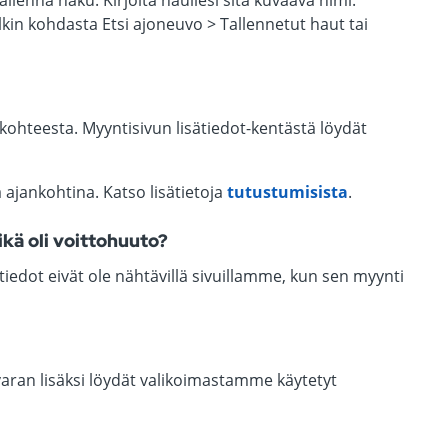
lenna haku. Kirjoita haullesi sitä kuvaava nimi.
lkin kohdasta Etsi ajoneuvo > Tallennetut haut tai
kohteesta. Myyntisivun lisätiedot-kentästä löydät
a ajankohtina. Katso lisätietoja
tutustumisista
.
kä oli voittohuuto?
edot eivät ole nähtävillä sivuillamme, kun sen myynti
aran lisäksi löydät valikoimastamme käytetyt