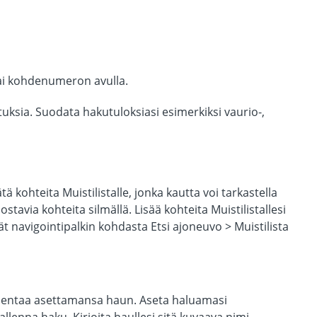
tai kohdenumeron avulla.
uksia. Suodata hakutuloksiasi esimerkiksi vaurio-,
ä kohteita Muistilistalle, jonka kautta voi tarkastella
stavia kohteita silmällä. Lisää kohteita Muistilistallesi
ät navigointipalkin kohdasta Etsi ajoneuvo > Muistilista
allentaa asettamansa haun. Aseta haluamasi