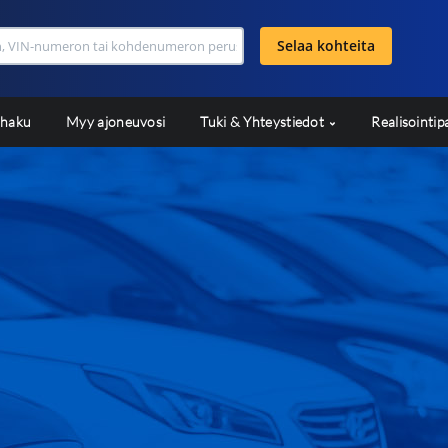
Selaa kohteita
shaku
Myy ajoneuvosi
Tuki & Yhteystiedot
Realisointip