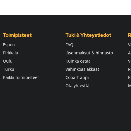
Toimipisteet
Tuki & Yhteystiedot
R
Espoo
FAQ
V
Pirkkala
Jäsenmaksut & hinnasto
A
Oulu
Kuinka ostaa
V
Turku
Vahinkoasiakkaat
R
Kaikki toimipisteet
Copart-äppi
K
Ota yhteyttä
M