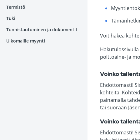
Termistö
Myyntiehtok
Tuki
Tämänhetki
Tunnistautuminen ja dokumentit
Voit hakea kohte
Ulkomaille myynti
Hakutulossivulla
polttoaine- ja m
Voinko tallen
Ehdottomasti! Sis
kohteita. Kohteid
painamalla tähdel
tai suoraan Jäsen
Voinko tallen
Ehdottomasti! Si