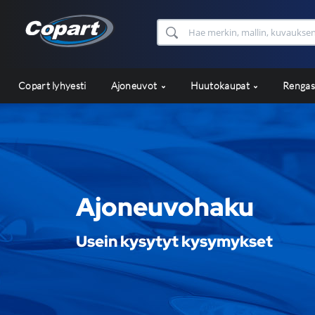
Copart lyhyesti
Ajoneuvot
Huutokaupat
Renga
Ajoneuvohaku
Usein kysytyt kysymykset