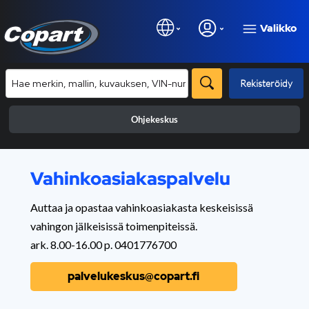
Valikko
Rekisteröidy
Ohjekeskus
Vahinkoasiakaspalvelu​​
Auttaa ja opastaa vahinkoasiakasta keskeisissä
vahingon jälkeisissä toimenpiteissä.
ark. 8.00-16.00 p. 0401776700
palvelukeskus@copart.fi