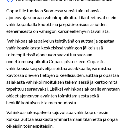
Copartille tuodaan Suomessa vuosittain tuhansia
ajoneuvoja suoraan vahinkopaikalta. Tilanteet ovat usein
vahinkopaikalla kaoottisia ja epätietoisuus asioiden
etenemisestä on vahingon kärsineelle hyvin tavallista. ​
​ Vahinkoasiakaspalvelun tehtävänä on auttaa ja opastaa
vahinkoasiakasta keskeisissä vahingon jälkeisissä
toimenpiteissä ajoneuvon saavuttua suoraan
onnettomuuspaikalta Copart-pisteeseen. Copartin
vahinkoasiakaspalvelija soittaa asiakkaalle, varmistaa
käytössä olevien tietojen oikeellisuuden, auttaa ja opastaa
asiakasta vahinkoilmoituksen tekemisessä ja kertoo mitä
tapahtuu seuraavaksi. Lisäksi vahinkoasiakkaalle annetaan
ohjeet ajoneuvon avainten toimittamisesta sekä
henkilökohtaisen irtaimen noudosta.​
Vahinkoasiakaspalvelu sujuvoittaa vahinkoprosessin
kulkua, auttaa asiakasta ymmärtämään tilannetta ja ohjaa
oikeisiin toimenpiteisiin.​