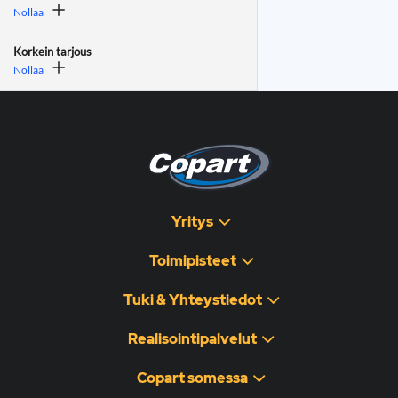
Nollaa
Korkein tarjous
Nollaa
Yritys
Toimipisteet
Tuki & Yhteystiedot
Realisointipalvelut
Copart somessa