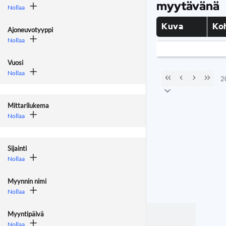
myytävänä
Nollaa
Kuva
Koh
Ajoneuvotyyppi
Nollaa
Vuosi
Nollaa
2
Mittarilukema
Nollaa
Sijainti
Nollaa
Myynnin nimi
Nollaa
Myyntipäivä
Nollaa