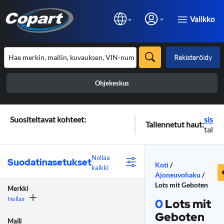
Valikko
Rekisteröidy
Ohjekeskus
Kirja
Suositeltavat kohteet:
sisää
Tallennetut haut:
talle
hakuj
Nollaa
Suodatinasetukset
Koti
/
kaikki
Ajoneuvohaku
/
Lots mit Geboten
Merkki
Nollaa
0
Lots mit
Geboten
Malli