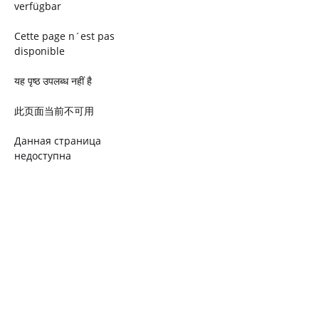
verfügbar
Cette page n´est pas
disponible
यह पृष्ठ उपलब्ध नहीं है
此页面当前不可用
Данная страница
недоступна
Ta strona jest niedostępna
Trang này không có
Esta página não está
disponível
このページは現在利用できま
せん