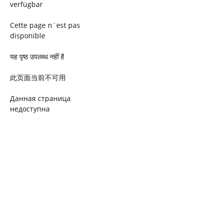
verfügbar
Cette page n´est pas
disponible
यह पृष्ठ उपलब्ध नहीं है
此页面当前不可用
Данная страница
недоступна
Ta strona jest niedostępna
Trang này không có
Esta página não está
disponível
このページは現在利用できま
せん