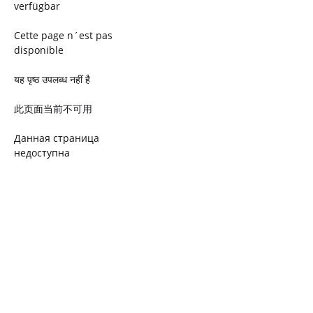
verfügbar
Cette page n´est pas
disponible
यह पृष्ठ उपलब्ध नहीं है
此页面当前不可用
Данная страница
недоступна
Ta strona jest niedostępna
Trang này không có
Esta página não está
disponível
このページは現在利用できま
せん