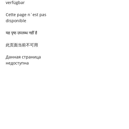
verfügbar
Cette page n´est pas
disponible
यह पृष्ठ उपलब्ध नहीं है
此页面当前不可用
Данная страница
недоступна
Ta strona jest niedostępna
Trang này không có
Esta página não está
disponível
このページは現在利用できま
せん