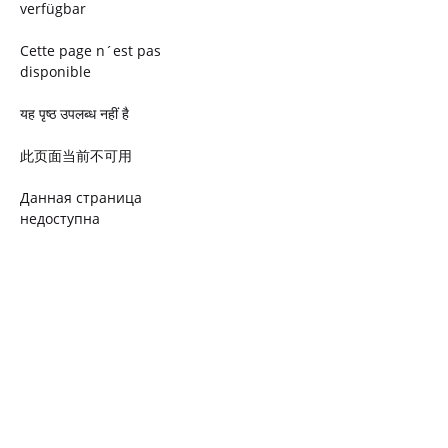
verfügbar
Cette page n´est pas
disponible
यह पृष्ठ उपलब्ध नहीं है
此页面当前不可用
Данная страница
недоступна
Ta strona jest niedostępna
Trang này không có
Esta página não está
disponível
このページは現在利用できま
せん