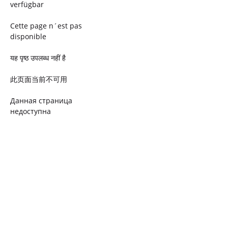
verfügbar
Cette page n´est pas
disponible
यह पृष्ठ उपलब्ध नहीं है
此页面当前不可用
Данная страница
недоступна
Ta strona jest niedostępna
Trang này không có
Esta página não está
disponível
このページは現在利用できま
せん