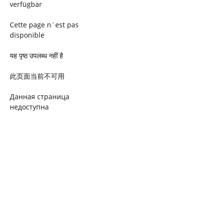
verfügbar
Cette page n´est pas
disponible
यह पृष्ठ उपलब्ध नहीं है
此页面当前不可用
Данная страница
недоступна
Ta strona jest niedostępna
Trang này không có
Esta página não está
disponível
このページは現在利用できま
せん