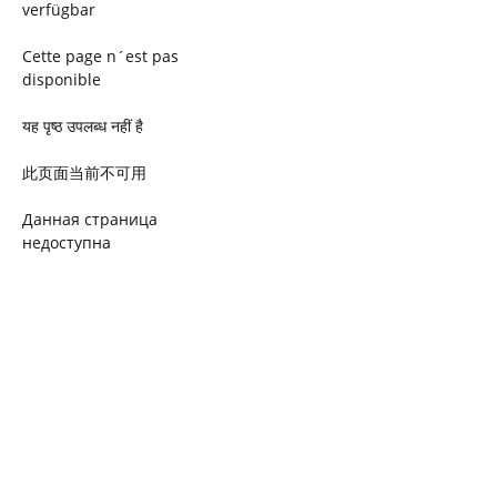
verfügbar
Cette page n´est pas
disponible
यह पृष्ठ उपलब्ध नहीं है
此页面当前不可用
Данная страница
недоступна
Ta strona jest niedostępna
Trang này không có
Esta página não está
disponível
このページは現在利用できま
せん