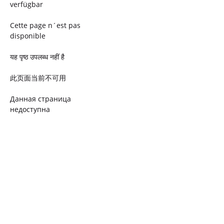
verfügbar
Cette page n´est pas
disponible
यह पृष्ठ उपलब्ध नहीं है
此页面当前不可用
Данная страница
недоступна
Ta strona jest niedostępna
Trang này không có
Esta página não está
disponível
このページは現在利用できま
せん