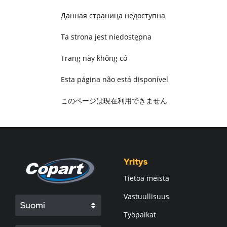
Данная страница недоступна
Ta strona jest niedostępna
Trang này không có
Esta página não está disponível
このページは現在利用できません
Pagina non disponibile
هذه الصفحة غير متوفرة
Yritys
Tietoa meistä
Vastuullisuus
Suomi
Työpaikat