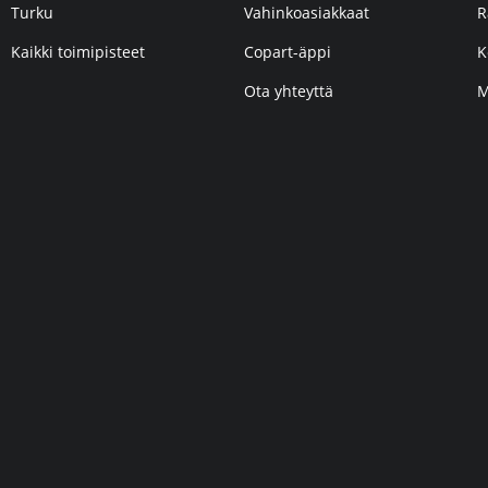
Turku
Vahinkoasiakkaat
R
Kaikki toimipisteet
Copart-äppi
K
Ota yhteyttä
M