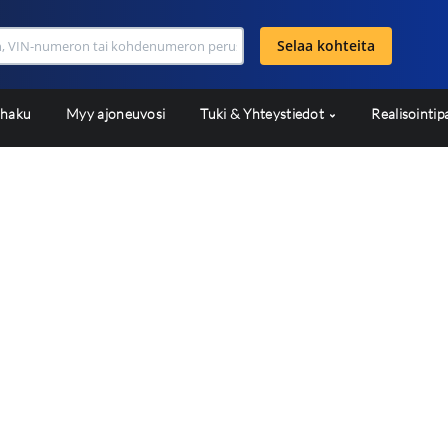
Selaa kohteita
shaku
Myy ajoneuvosi
Tuki & Yhteystiedot
Realisointip