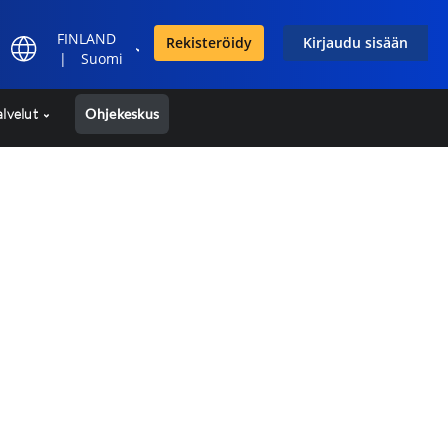
FINLAND
Rekisteröidy
Kirjaudu sisään
|
Suomi
alvelut
Ohjekeskus