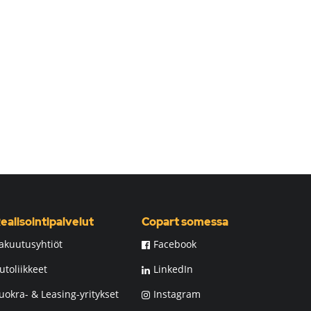
ealisointipalvelut
Copart somessa
akuutusyhtiöt
Facebook
utoliikkeet
LinkedIn
uokra- & Leasing-yritykset
Instagram