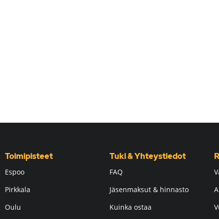
Toimipisteet
Tuki & Yhteystiedot
R
Espoo
FAQ
V
Pirkkala
Jäsenmaksut & hinnasto
A
Oulu
Kuinka ostaa
V