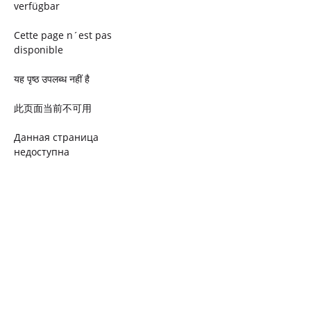
verfügbar
Cette page n´est pas
disponible
यह पृष्ठ उपलब्ध नहीं है
此页面当前不可用
Данная страница
недоступна
Ta strona jest niedostępna
Trang này không có
Esta página não está
disponível
このページは現在利用できま
せん