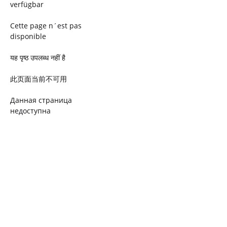
verfügbar
Cette page n´est pas
disponible
यह पृष्ठ उपलब्ध नहीं है
此页面当前不可用
Данная страница
недоступна
Ta strona jest niedostępna
Trang này không có
Esta página não está
disponível
このページは現在利用できま
せん