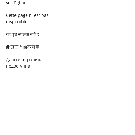
verfügbar
Cette page n´est pas
disponible
यह पृष्ठ उपलब्ध नहीं है
此页面当前不可用
Данная страница
недоступна
Ta strona jest niedostępna
Trang này không có
Esta página não está
disponível
このページは現在利用できま
せん