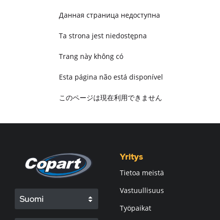
Данная страница недоступна
Ta strona jest niedostępna
Trang này không có
Esta página não está disponível
このページは現在利用できません
Pagina non disponibile
هذه الصفحة غير متوفرة
Yritys
Tietoa meistä
Vastuullisuus
Suomi
Työpaikat