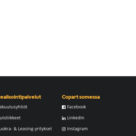
ealisointipalvelut
Copart somessa
akuutusyhtiöt
Facebook
utoliikkeet
LinkedIn
uokra- & Leasing-yritykset
Instagram