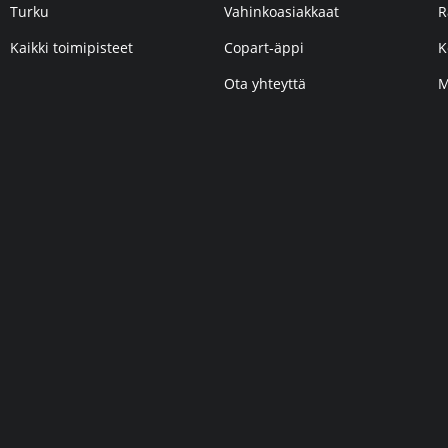
Turku
Vahinkoasiakkaat
R
Kaikki toimipisteet
Copart-äppi
K
Ota yhteyttä
M