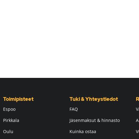
Toimipisteet
Tuki & Yhteystiedot
R
Espoo
FAQ
V
Pirkkala
Jäsenmaksut & hinnasto
A
Oulu
Kuinka ostaa
V