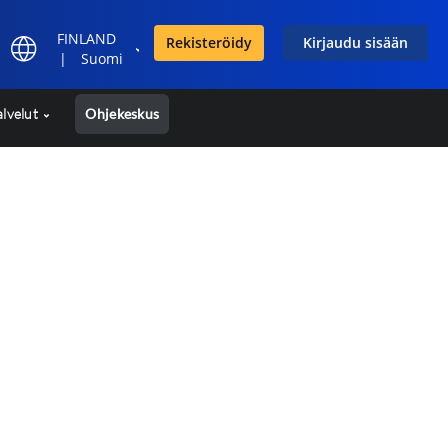
FINLAND
Rekisteröidy
Kirjaudu sisään
|
Suomi
alvelut
Ohjekeskus