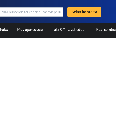
Selaa kohteita
shaku
Myy ajoneuvosi
Tuki & Yhteystiedot
Realisointip