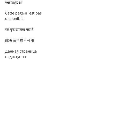
verfügbar
Cette page n´est pas
disponible
यह पृष्ठ उपलब्ध नहीं है
此页面当前不可用
Данная страница
недоступна
Ta strona jest niedostępna
Trang này không có
Esta página não está
disponível
このページは現在利用できま
せん