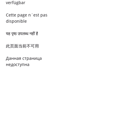
verfügbar
Cette page n´est pas
disponible
यह पृष्ठ उपलब्ध नहीं है
此页面当前不可用
Данная страница
недоступна
Ta strona jest niedostępna
Trang này không có
Esta página não está
disponível
このページは現在利用できま
せん