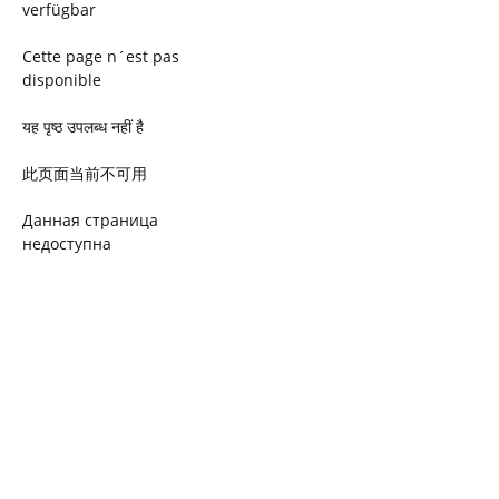
verfügbar
Cette page n´est pas
disponible
यह पृष्ठ उपलब्ध नहीं है
此页面当前不可用
Данная страница
недоступна
Ta strona jest niedostępna
Trang này không có
Esta página não está
disponível
このページは現在利用できま
せん