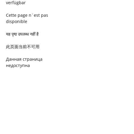
verfügbar
Cette page n´est pas
disponible
यह पृष्ठ उपलब्ध नहीं है
此页面当前不可用
Данная страница
недоступна
Ta strona jest niedostępna
Trang này không có
Esta página não está
disponível
このページは現在利用できま
せん