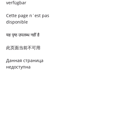
verfügbar
Cette page n´est pas
disponible
यह पृष्ठ उपलब्ध नहीं है
此页面当前不可用
Данная страница
недоступна
Ta strona jest niedostępna
Trang này không có
Esta página não está
disponível
このページは現在利用できま
せん