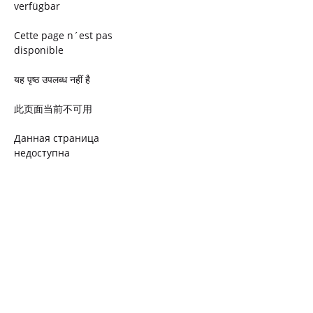
verfügbar
Cette page n´est pas
disponible
यह पृष्ठ उपलब्ध नहीं है
此页面当前不可用
Данная страница
недоступна
Ta strona jest niedostępna
Trang này không có
Esta página não está
disponível
このページは現在利用できま
せん