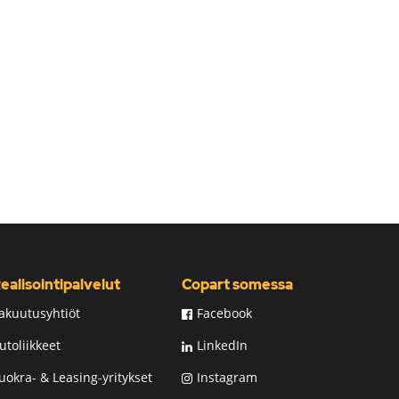
ealisointipalvelut
Copart somessa
akuutusyhtiöt
Facebook
utoliikkeet
LinkedIn
uokra- & Leasing-yritykset
Instagram