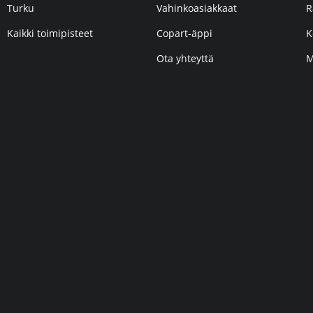
Turku
Vahinkoasiakkaat
R
Kaikki toimipisteet
Copart-äppi
K
Ota yhteyttä
M