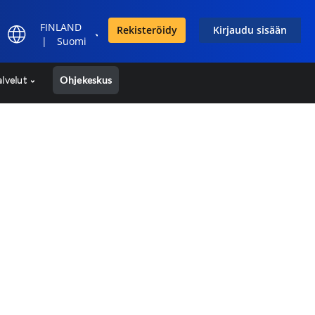
FINLAND
Rekisteröidy
Kirjaudu sisään
|
Suomi
alvelut
Ohjekeskus