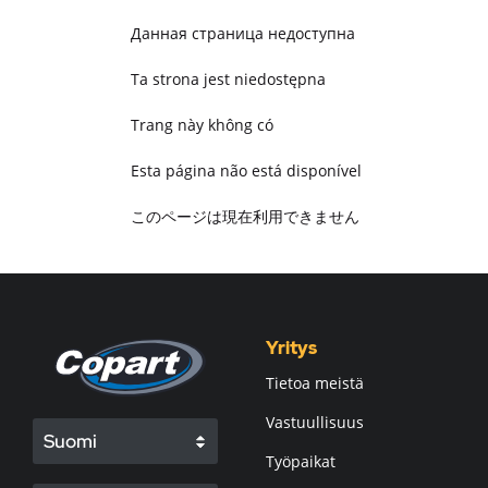
Данная страница недоступна
Ta strona jest niedostępna
Trang này không có
Esta página não está disponível
このページは現在利用できません
Pagina non disponibile
هذه الصفحة غير متوفرة
Yritys
Tietoa meistä
Vastuullisuus
Suomi
Työpaikat