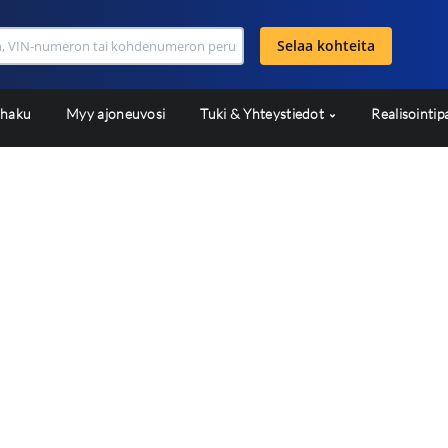
Selaa kohteita
shaku
Myy ajoneuvosi
Tuki & Yhteystiedot
Realisointip