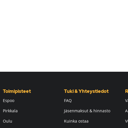
Toimipisteet
Tuki & Yhteystiedot
R
Espoo
FAQ
V
Pirkkala
Jäsenmaksut & hinnasto
A
Oulu
Kuinka ostaa
V