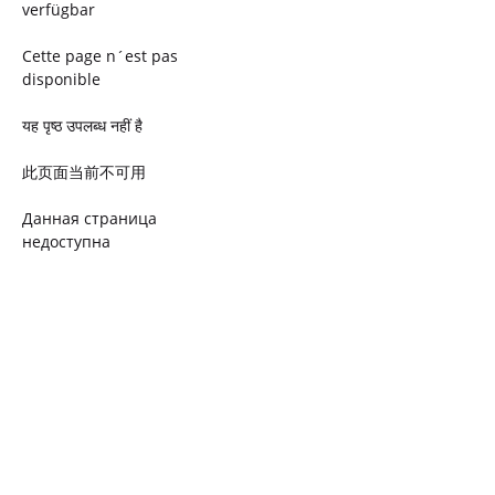
verfügbar
Cette page n´est pas
disponible
यह पृष्ठ उपलब्ध नहीं है
此页面当前不可用
Данная страница
недоступна
Ta strona jest niedostępna
Trang này không có
Esta página não está
disponível
このページは現在利用できま
せん