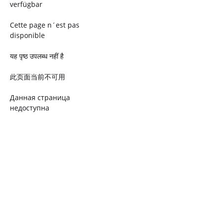
verfügbar
Cette page n´est pas
disponible
यह पृष्ठ उपलब्ध नहीं है
此页面当前不可用
Данная страница
недоступна
Ta strona jest niedostępna
Trang này không có
Esta página não está
disponível
このページは現在利用できま
せん