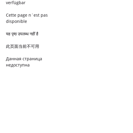
verfügbar
Cette page n´est pas
disponible
यह पृष्ठ उपलब्ध नहीं है
此页面当前不可用
Данная страница
недоступна
Ta strona jest niedostępna
Trang này không có
Esta página não está
disponível
このページは現在利用できま
せん