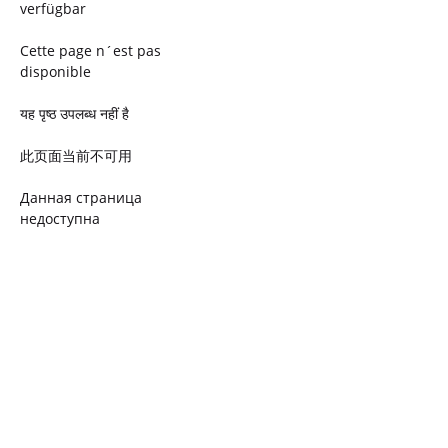
verfügbar
Cette page n´est pas
disponible
यह पृष्ठ उपलब्ध नहीं है
此页面当前不可用
Данная страница
недоступна
Ta strona jest niedostępna
Trang này không có
Esta página não está
disponível
このページは現在利用できま
せん