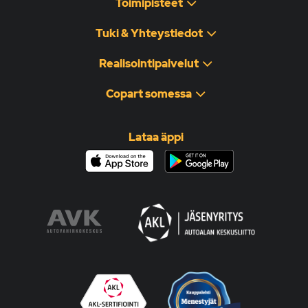
Toimipisteet
Tuki & Yhteystiedot
Realisointipalvelut
Copart somessa
Lataa äppi