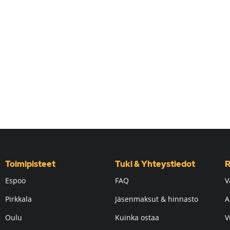
Toimipisteet
Tuki & Yhteystiedot
R
Espoo
FAQ
V
Pirkkala
Jäsenmaksut & hinnasto
A
Oulu
Kuinka ostaa
V