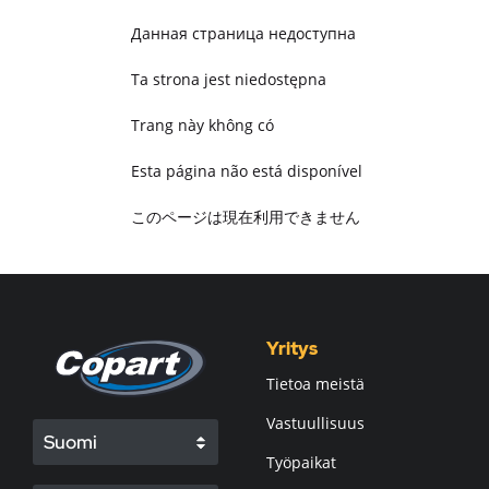
Данная страница недоступна
Ta strona jest niedostępna
Trang này không có
Esta página não está disponível
このページは現在利用できません
Pagina non disponibile
هذه الصفحة غير متوفرة
Yritys
Tietoa meistä
Vastuullisuus
Suomi
Työpaikat