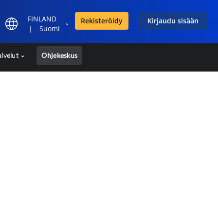
FINLAND
Rekisteröidy
Kirjaudu sisään
|
Suomi
alvelut
Ohjekeskus