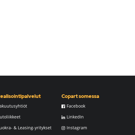
ealisointipalvelut
Copart somessa
akuutusyhtiöt
Facebook
utoliikkeet
LinkedIn
uokra- & Leasing-yritykset
Instagram