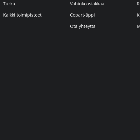
Turku
Vahinkoasiakkaat
R
Kaikki toimipisteet
Copart-äppi
K
Ota yhteyttä
M