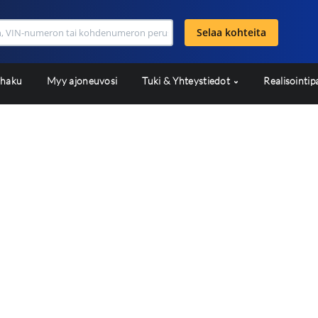
Selaa kohteita
shaku
Myy ajoneuvosi
Tuki & Yhteystiedot
Realisointip