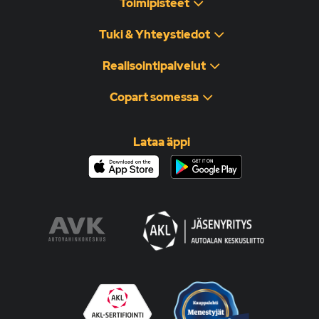
Toimipisteet
Tuki & Yhteystiedot
Realisointipalvelut
Copart somessa
Lataa äppi