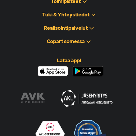
Toimipisteet
Tuki & Yhteystiedot
Realisointipalvelut
Copart somessa
Lataa äppi