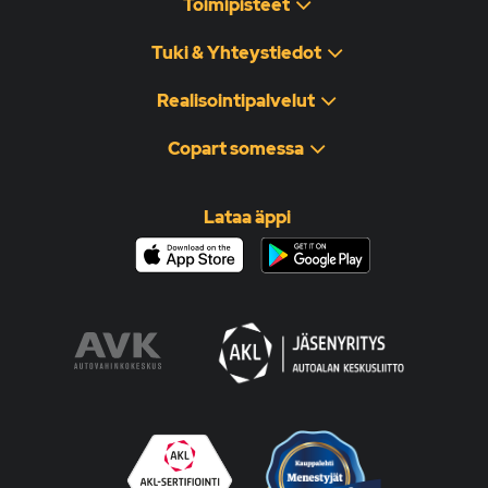
Toimipisteet
Tuki & Yhteystiedot
Realisointipalvelut
Copart somessa
Lataa äppi