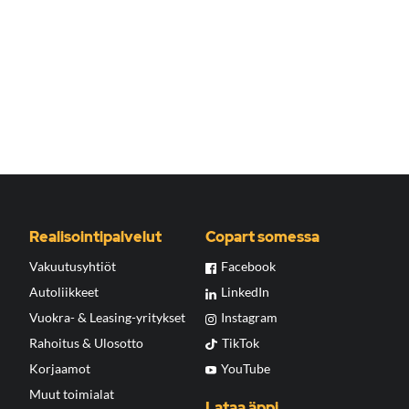
Realisointipalvelut
Copart somessa
Vakuutusyhtiöt
Facebook
Autoliikkeet
LinkedIn
Vuokra- & Leasing-yritykset
Instagram
Rahoitus & Ulosotto
TikTok
Korjaamot
YouTube
Muut toimialat
Lataa äppi