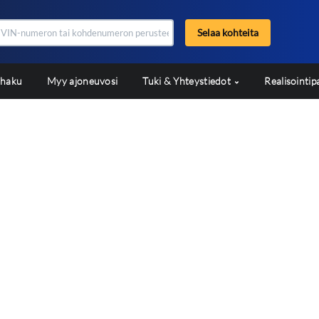
Selaa kohteita
shaku
Myy ajoneuvosi
Tuki & Yhteystiedot
Realisointip