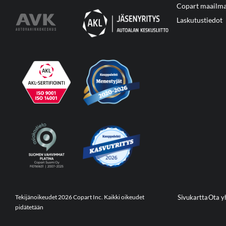
Copart maailma
Laskutustiedot
Tekijänoikeudet 2026 Copart Inc. Kaikki oikeudet
Sivukartta
Ota y
pidätetään