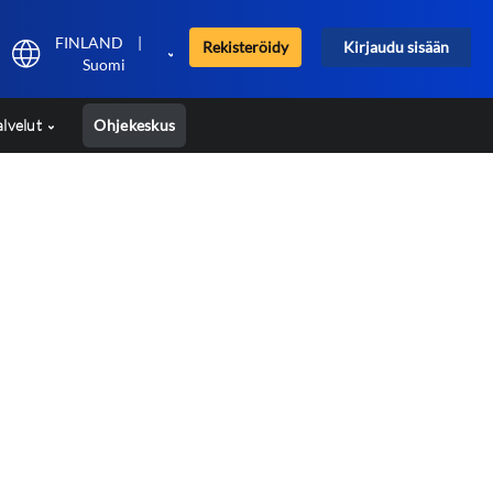
FINLAND
|
Rekisteröidy
Kirjaudu sisään
Suomi
alvelut
Ohjekeskus