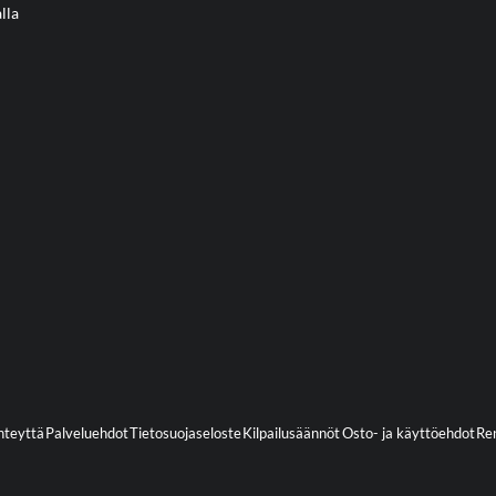
lla
hteyttä
Palveluehdot
Tietosuojaseloste
Kilpailusäännöt
Osto- ja käyttöehdot
Ren