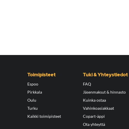
Toimipisteet
Tuki & Yhteystiedot
Espoo
FAQ
Pirkkala
Jäsenmaksut & hinnasto
Oulu
Kuinka ostaa
Turku
Vahinkoasiakkaat
Kaikki toimipisteet
Copart-äppi
Ota yhteyttä