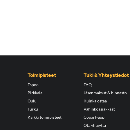
Toimipisteet
Tuki & Yhteystiedot
Espoo
FAQ
Pirkkala
Jäsenmaksut & hinnasto
Oulu
Kuinka ostaa
Turku
Vahinkoasiakkaat
Kaikki toimipisteet
Copart-äppi
Ota yhteyttä