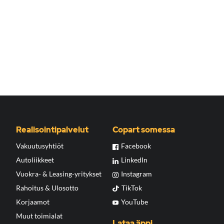
Realisointipalvelut
Copart somessa
Vakuutusyhtiöt
Facebook
Autoliikkeet
LinkedIn
Vuokra- & Leasing-yritykset
Instagram
Rahoitus & Ulosotto
TikTok
Korjaamot
YouTube
Muut toimialat
Lataa äppi