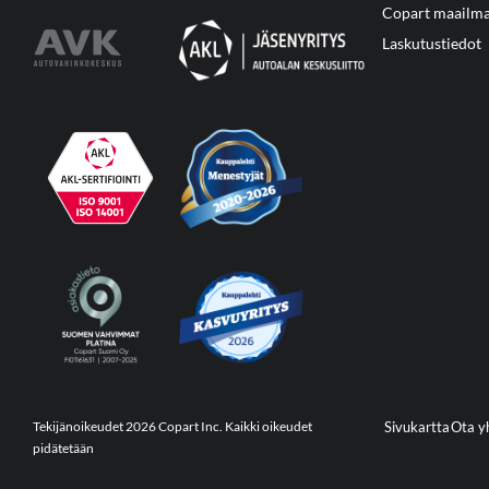
Copart maailma
Laskutustiedot
Tekijänoikeudet 2026 Copart Inc. Kaikki oikeudet
Sivukartta
Ota y
pidätetään