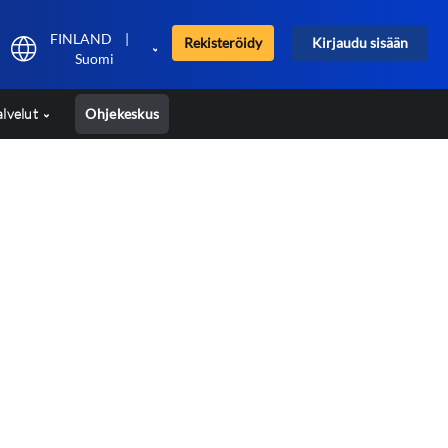
FINLAND
|
Rekisteröidy
Kirjaudu sisään
Suomi
alvelut
Ohjekeskus