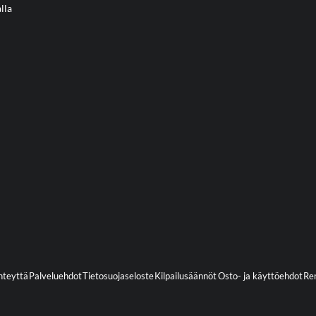
lla
hteyttä
Palveluehdot
Tietosuojaseloste
Kilpailusäännöt
Osto- ja käyttöehdot
Ren