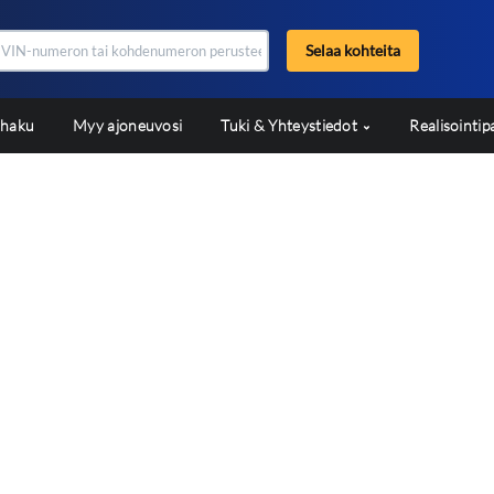
Selaa kohteita
shaku
Myy ajoneuvosi
Tuki & Yhteystiedot
Realisointip