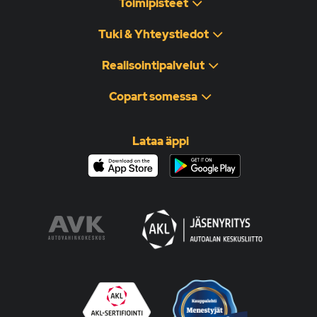
Toimipisteet
Tuki & Yhteystiedot
Realisointipalvelut
Copart somessa
Lataa äppi