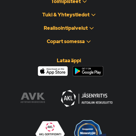
Toimipisteet
Tuki & Yhteystiedot
Realisointipalvelut
Copart somessa
Lataa äppi