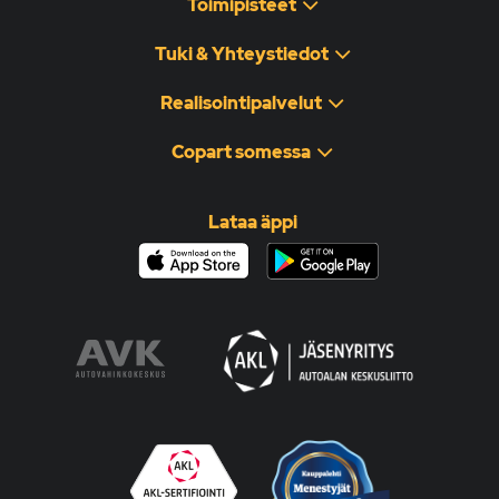
Toimipisteet
Tuki & Yhteystiedot
Realisointipalvelut
Copart somessa
Lataa äppi