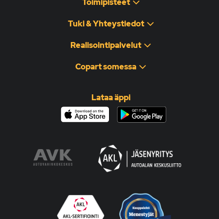
Toimipisteet
Tuki & Yhteystiedot
Realisointipalvelut
Copart somessa
Lataa äppi