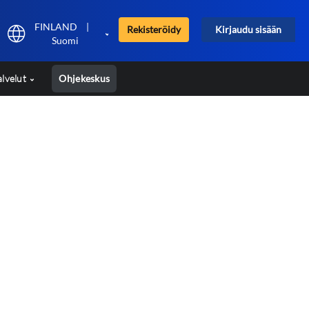
FINLAND
|
Rekisteröidy
Kirjaudu sisään
Suomi
alvelut
Ohjekeskus