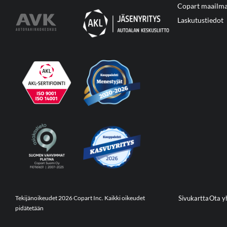
Copart maailma
Laskutustiedot
Tekijänoikeudet 2026 Copart Inc. Kaikki oikeudet
Sivukartta
Ota y
pidätetään