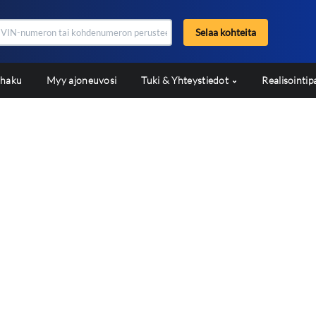
Selaa kohteita
shaku
Myy ajoneuvosi
Tuki & Yhteystiedot
Realisointip