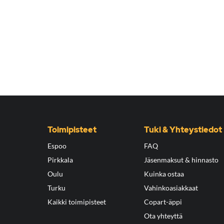
Toimipisteet
Tuki & Yhteystiedot
Espoo
FAQ
Pirkkala
Jäsenmaksut & hinnasto
Oulu
Kuinka ostaa
Turku
Vahinkoasiakkaat
Kaikki toimipisteet
Copart-äppi
Ota yhteyttä