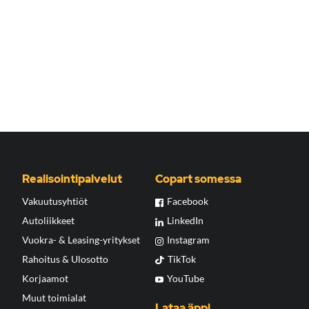
Realisointipalvelut
Copart somessa
Vakuutusyhtiöt
Facebook
Autoliikkeet
LinkedIn
Vuokra- & Leasing-yritykset
Instagram
Rahoitus & Ulosotto
TikTok
Korjaamot
YouTube
Muut toimialat
Lataa äppi