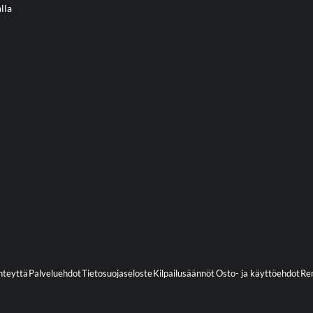
lla
hteyttä
Palveluehdot
Tietosuojaseloste
Kilpailusäännöt
Osto- ja käyttöehdot
Ren