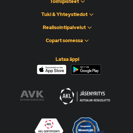
Toimipisteet
Tuki & Yhteystiedot
Realisointipalvelut
Copart somessa
Lataa äppi