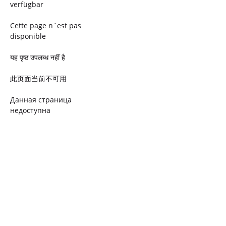
verfügbar
Cette page n´est pas
disponible
यह पृष्ठ उपलब्ध नहीं है
此页面当前不可用
Данная страница
недоступна
Ta strona jest niedostępna
Trang này không có
Esta página não está
disponível
このページは現在利用できま
せん