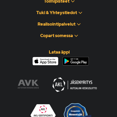
Toimipisteet
Tuki & Yhteystiedot
Realisointipalvelut
Copart somessa
Lataa äppi