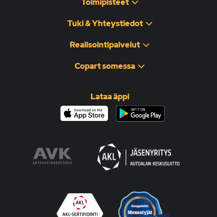
Toimipisteet
Tuki & Yhteystiedot
Realisointipalvelut
Copart somessa
Lataa äppi