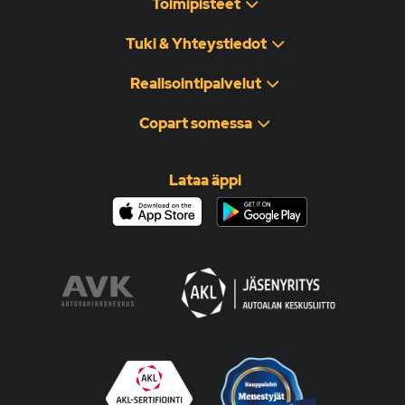
Toimipisteet
Tuki & Yhteystiedot
Realisointipalvelut
Copart somessa
Lataa äppi