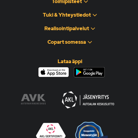
Toimipisteet
Tuki & Yhteystiedot
Realisointipalvelut
Copart somessa
Lataa äppi